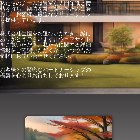
私たちのチームは豊富な専門知識と情
熱を持ち、期待を常に超えるために努
力し、お客様に最適なソリューション
を提供しています。
株式会社生恒をお選びいただき、誠に
ありがとうございます。ウェブサイト
をご覧いただき、私たちに関する詳細
情報をご確認いただくか、いつでもお
気軽にお問い合わせください。
お客様との緊密なパートナーシップの
構築を心よりお待ちしております！