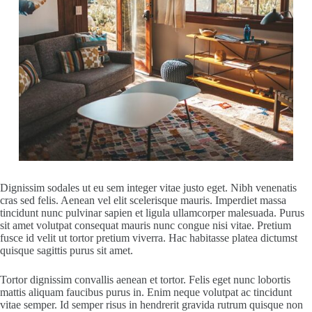
Dignissim sodales ut eu sem integer vitae justo eget. Nibh venenatis
cras sed felis. Aenean vel elit scelerisque mauris. Imperdiet massa
tincidunt nunc pulvinar sapien et ligula ullamcorper malesuada. Purus
sit amet volutpat consequat mauris nunc congue nisi vitae. Pretium
fusce id velit ut tortor pretium viverra. Hac habitasse platea dictumst
quisque sagittis purus sit amet.
Tortor dignissim convallis aenean et tortor. Felis eget nunc lobortis
mattis aliquam faucibus purus in. Enim neque volutpat ac tincidunt
vitae semper. Id semper risus in hendrerit gravida rutrum quisque non