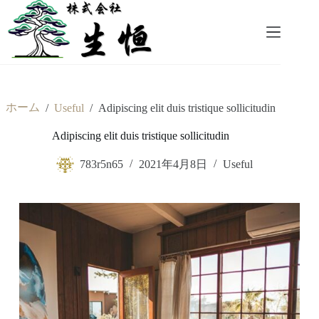
コ
ン
テ
ン
ツ
へ
ス
ホーム
/
Useful
/
Adipiscing elit duis tristique sollicitudin
キ
ッ
Adipiscing elit duis tristique sollicitudin
プ
783r5n65
2021年4月8日
Useful