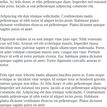
tellus. Ac felis donec et odio pellentesque diam. Imperdiet sed euismod
nisi porta. Iaculis at erat pellentesque adipiscing commodo elit.
Adipiscing elit duis tristique sollicitudin. Condimentum mattis
pellentesque id nibh tortor id aliquet lectus proin. Habitasse platea
dictumst vestibulum rhoncus est pellentesque. Platea dictumst quisque
sagittis purus sit amet.
Dignissim sodales ut eu sem integer vitae justo eget. Nibh venenatis
cras sed felis. Aenean vel elit scelerisque mauris. Imperdiet massa
tincidunt nunc pulvinar sapien et ligula ullamcorper malesuada. Purus
sit amet volutpat consequat mauris nunc congue nisi vitae. Pretium
fusce id velit ut tortor pretium viverra. Hac habitasse platea dictumst
quisque sagittis purus sit amet. Tortor dignissim convallis aenean et
tortor.
Felis eget nunc lobortis mattis aliquam faucibus purus in. Enim neque
volutpat ac tincidunt vitae semper. Id semper risus in hendrerit gravida
rutrum quisque non tellus. Ac felis donec et odio pellentesque diam.
Imperdiet sed euismod nisi porta. Iaculis at erat pellentesque adipiscing
commodo elit. Adipiscing elit duis tristique sollicitudin. Condimentum
mattis pellentesque id nibh tortor id aliquet lectus proin. Habitasse
platea dictumst vestibulum rhoncus est pellentesque. Platea dictumst
quisque sagittis purus sit amet.