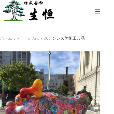
コ
ン
テ
ン
ツ
へ
ス
ホーム
ステンレス美術工芸品
/
Stainless Arts
/
キ
ッ
プ