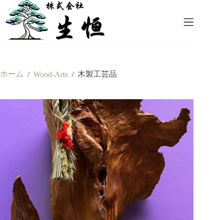
コ
ン
テ
ン
ツ
へ
ス
ホーム
木製工芸品
/
Wood-Arts
/
キ
ッ
プ